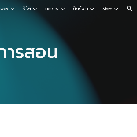
กสูตร
วิจัย
ผลงาน
ศิษย์เก่า
More
ion
ะการสอน