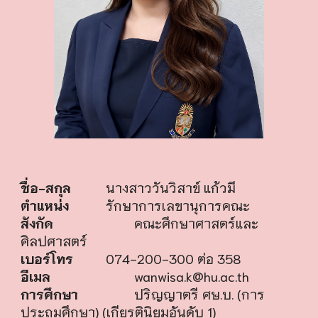
ชื่อ-สกุล
นางสาว
วันวิสาข์ แก้วมี
ตำแหน่ง
รักษาการ
เลขานุการคณะ
สังกัด
คณะศึกษาศาสตร์และ
ศิลปศาสตร์
เบอร์โทร
074-200-300 ต่อ 358
อีเมล
wanwisa.k
@hu.ac.th
การศึกษา
ปริญญาตรี ศษ.บ. (การ
ประถมศึกษา) (เกียรตินิยมอันดับ 1)