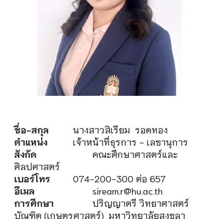
ชื่อ-สกุล
นางสาว
สิเรียม รอดทอง
ตำแหน่ง
เจ้าหน้าที่ธุรการ - เลขานุการ
สังกัด
คณะศึกษาศาสตร์และ
ศิลปศาสตร์
เบอร์โทร
074-200-300 ต่อ 6
57
อีเมล
siream.r@hu.ac.th
การศึกษา
ปริญญาตรี
วิทยาศาสตร์
บัณฑิต (เกษตรศาสตร์) มหาวิทยาลัยสงขลา