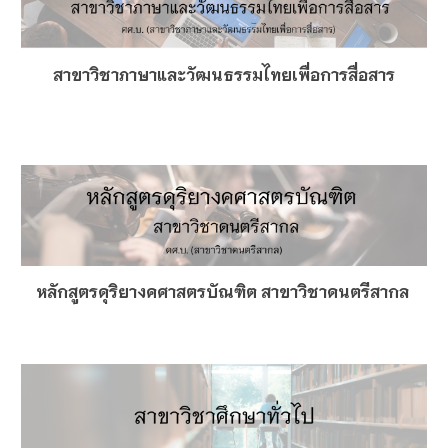
สาขาวิชาภาษาและวัฒนธรรมไทยเพื่อการสื่อสาร
หลักสูตรดุริยางคศาสตรบัณฑิต สาขาวิชาดนตรีสากล