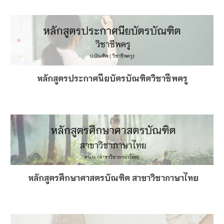
หลักสูตรประกาศนียบัตรบัณฑิตวิชาชีพครู
หลักสูตรศึกษาศาสตรบัณฑิต สาขาวิชาภาษาไทย