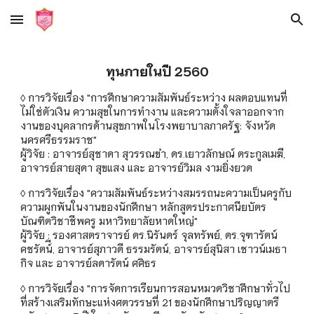
Skip to main content
Skip to navigation
ทุนภายในปี 2560
◊ การวิจัยเรื่อง "การศึกษาความสัมพันธ์ระหว่าง ผลตอบแทนที่
ไม่ใช่ตัวเงิน ความสุขในการทำงาน และความตั้งใจลาออกจาก
งานของบุคลากรด้านสุขภาพในโรงพยาบาลภาครัฐ: จังหวัด
นครศรีธรรมราช"
ผู้วิจัย : อาจารย์สุชาดา สุวรรณขำ, ดร.เยาวลักษณ์ ตระกูลเมฆี,
อาจารย์สายสุดา สุขแสง และ อาจารย์วิมล งามยิ่งยวด
◊ การวิจัยเรื่อง "ความสัมพันธ์ระหว่างสมรรถนะความเป็นครูกับ
ความผูกพันในงานของนักศึกษา หลักสูตรประกาศนียบัตร
บัณฑิตวิชาชีพครู มหาวิทยาลัยหาดใหญ่"
ผู้วิจัย : รองศาสตราจารย์ ดร.นิรันดร์ จุลทรัพย์, ดร.จุฑารัตน์
คชรัตน์ี, อาจารย์สุภาวดี ธรรมรัตน์, อาจารย์สุนิสา เชาวน์เมธา
กิจ และ อาจารย์ลดารัตน์ ศศิธร
◊ การวิจัยเรื่อง "การจัดการเรียนการสอนหมวดวิชาศึกษาทั่วไป
ที่สร้างเสริมทักษะแห่งศตวรรษที่ 21 ของนักศึกษาปริญญาตรี