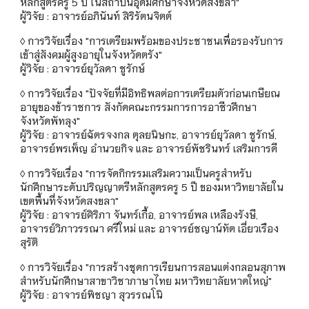
หลักสูตรครู 5 ปี ในสถาบันอุดมศึกษาจังหวัดสงขลา"
ผู้วิจัย : อาจารย์อภินันท์ สิริรัตนจิตต์
◊ การวิจัยเรื่อง "การเตรียมพร้อมของประชาชนเพื่อรองรับการ
เข้าสู่สังคมผู้สูงอายุในจังหวัดตรัง"
ผู้วิจัย : อาจารย์ยุวัลดา ชูรักษ์
◊ การวิจัยเรื่อง "ปัจจัยที่มีอิทธิพลต่อการเตรียมตัวก่อนเกษียณ
อายุของข้าราชการ สังกัดคณะกรรมการการอาชีวศึกษา
จังหวัดพัทลุง"
ผู้วิจัย : อาจารย์ฉัตรจงกล ตุลยนิษกะ, อาจารย์ยุวัลดา ชูรักษ์,
อาจารย์พรเพ็ญ อำนวยกิจ และ อาจารย์พัชรินทร์ เสริมการดี
◊ การวิจัยเรื่อง "การจัดกิกรรมเสริมความเป็นครูสำหรับ
นักศึกษาระดับปริญญาตรีหลักสูตรครู 5 ปี ของมหาวิทยาลัยใน
เขตพื้นที่จังหวัดสงขลา"
ผู้วิจัย : อาจารย์ศิริภา จันทร์เกื้อ, อาจารย์พล เหลืองรังษี,
อาจารย์วิภาวรรณา ศรีใหม่ และ อาจารย์ชญาน์ทัต เอี่ยวเรือง
สุรัติ
◊ การวิจัยเรื่อง "การสร้างชุดการเรียนการสอนแต่งกลอนสุภาพ
สำหรับนักศึกษาสาขาวิชาภาษาไทย มหาวิทยาลัยหาดใหญ่"
ผู้วิจัย : อาจารย์พิชญา สุวรรณโนิ