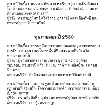
◊ การวิจัยเรื่อง "แนวทางพัฒนาการบริหารสู่ความเป็นเลิศของ
โรงเรียนเอกชนสามัญสอนศาสนาอิสลาม สังกัดสำนักงานการ
ศึกษาเอกชนจังหวัดสงขลา"
ผู้วิจัย : ดร.ตรัยภูมินทร์ ตรีตรีศวร, อาจารย์พล เหลืองรังษี และ
อาจารย์สุภาวดี ธรรมรัตน์
ทุนภายนอกปี 2560
◊ การวิจัยเรื่อง "การลดอัตราการตกหล่นและสูญหายจากระบบ
การศึกษาของเยาวชนในเขตพื้นที่พิเศษเฉพาะกิจจังหวัด
ชายแดนภาคใต้"
ผู้วิจัย : ผู้ช่วยศาสตราจารย์ปัญจา ชูช่วย, ดร.ณรงศักดิ์
รอบคอบ, ดร.เชาวนี แก้วมโน และ ว่าที่ ร.ต.หญิงน้ำฝน พลอย
นิลเพชร
แหล่งทุนวิจัย : สำนักงานคณะกรรมการการวิจัยแห่งชาติ
◊ การวิจัยเรื่อง "บทบาทรัฐสภาในการพัฒนากลไก ระเบียบ
กฎหมายที่เสริมสร้างขีดความสามารถด้านการจัดการท่องเที่ยว
เชิงวัฒนธรรม"
ผู้วิจัย : ดร.เฉลิมศักดิ์ บุญนำ และ อาจารย์สุนิสา เชาวน์เมธากิจ
แหล่งทุนวิจัย : สภาผู้แทนราษฎร